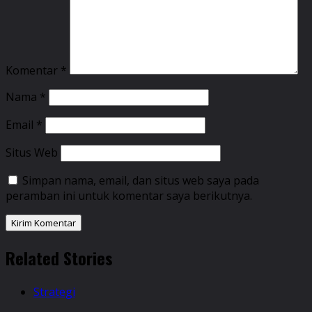
Komentar
*
Nama
*
Email
*
Situs Web
Simpan nama, email, dan situs web saya pada
peramban ini untuk komentar saya berikutnya.
Related Stories
Strategi