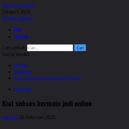
Skip to content
24 April 2025
Primary Menu
Blog
Tentang
Cari untuk:
Social Media
Home
Strategi
Kiat sukses bermain judi online
Strategi
Kiat sukses bermain judi online
bot-api
25 Februari 2025