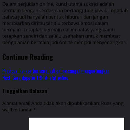
Dalam perjudian online, kunci utama sukses adalah
bermain dengan cerdas dan bertanggung jawab. Ingatlah
bahwa judi hanyalah bentuk hiburan dan jangan
membiarkan dirimu terlalu terbawa emosi dalam
bermain. Tetaplah bermain dalam batas yang kamu
tetapkan sendiri dan selalu usahakan untuk membuat
pengalaman bermain judi online menjadi menyenangkan.
Continue Reading
Previous:
kenapa bermain judi online sangat menguntungkan
Next:
Cara dapetin THR di slot online
Tinggalkan Balasan
Alamat email Anda tidak akan dipublikasikan.
Ruas yang
wajib ditandai
*