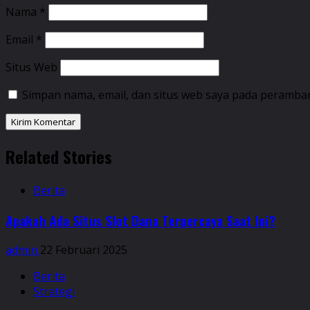
Nama
*
Email
*
Situs Web
Simpan nama, email, dan situs web saya pada peramban
Related Stories
Berita
Apakah Ada Situs Slot Dana Terpercaya Saat Ini?
admin
22 Februari 2025
Berita
Strategi