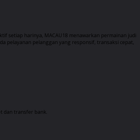
aktif setiap harinya, MACAU18 menawarkan permainan judi
a pelayanan pelanggan yang responsif, transaksi cepat,
 dan transfer bank.