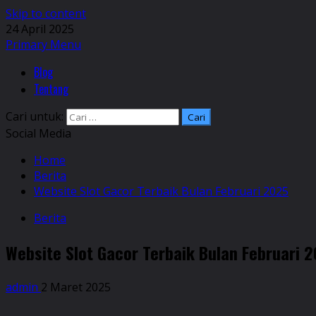
Skip to content
24 April 2025
Primary Menu
Blog
Tentang
Cari untuk:
Social Media
Home
Berita
Website Slot Gacor Terbaik Bulan Februari 2025
Berita
Website Slot Gacor Terbaik Bulan Februari 
admin
2 Maret 2025