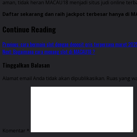
aman, tidak heran MACAU18 menjadi situs judi online t
Daftar sekarang dan raih jackpot terbesar hanya di 
Continue Reading
Previous:
cara bermain slot dengan deposit qris terpercaya maret 202
Next:
Bagaimana cara menang slot di MACAU18 ?
Tinggalkan Balasan
Alamat email Anda tidak akan dipublikasikan.
Ruas yang wa
Komentar
*