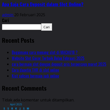
Apa Saja Cara Deposit dalam Slot Online?
admin
20 Februari 2025
Cari
Cari
Recent Posts
Bagaimana cara menang slot di MACAU18 ?
Website Slot Gacor Terbaik Bulan Februari 2025
cara bermain slot dengan deposit qris terpercaya maret 2025
Cara dapetin THR di slot online
Kiat sukses bermain judi online
Recent Comments
Tidak ada komentar untuk ditampilkan.
April 2025
S
S
R
K
J
S
M