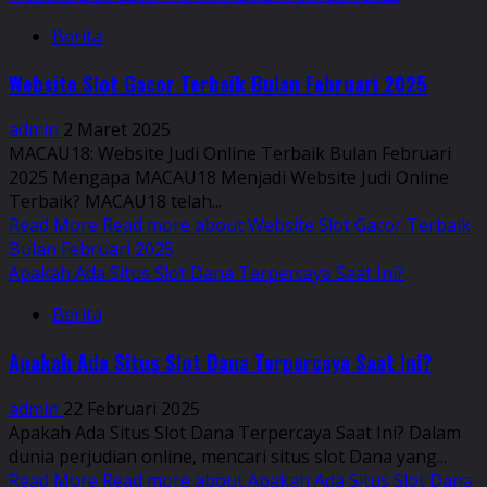
Berita
Website Slot Gacor Terbaik Bulan Februari 2025
admin
2 Maret 2025
MACAU18: Website Judi Online Terbaik Bulan Februari
2025 Mengapa MACAU18 Menjadi Website Judi Online
Terbaik? MACAU18 telah...
Read More
Read more about Website Slot Gacor Terbaik
Bulan Februari 2025
Apakah Ada Situs Slot Dana Terpercaya Saat Ini?
Berita
Apakah Ada Situs Slot Dana Terpercaya Saat Ini?
admin
22 Februari 2025
Apakah Ada Situs Slot Dana Terpercaya Saat Ini? Dalam
dunia perjudian online, mencari situs slot Dana yang...
Read More
Read more about Apakah Ada Situs Slot Dana