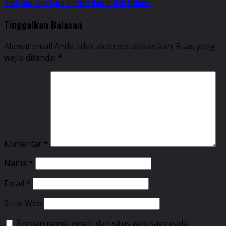
Next:
Apa Saja Cara Deposit dalam Slot Online?
Tinggalkan Balasan
Alamat email Anda tidak akan dipublikasikan.
Ruas yang
wajib ditandai
*
Komentar
*
Nama
*
Email
*
Situs Web
Simpan nama, email, dan situs web saya pada